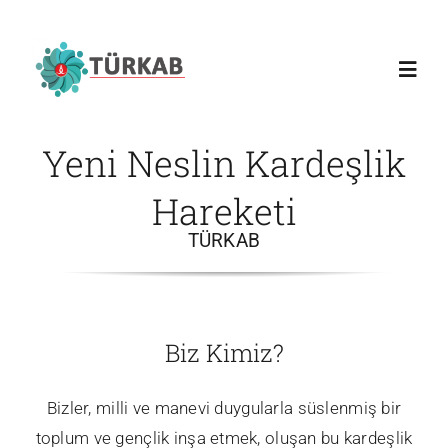
Skip
to
content
Toggl
Navig
Yeni Neslin Kardeşlik
Anasayfa
Hareketi
Türkab
TÜRKAB
Temsilcilikler
Biz Kimiz?
Blog
Bizler, milli ve manevi duygularla süslenmiş bir
Galeri
toplum ve gençlik inşa etmek, oluşan bu kardeşlik