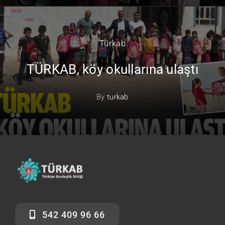
Türkab
TÜRKAB, köy okullarına ulaştı
By
turkab
542 409 96 66